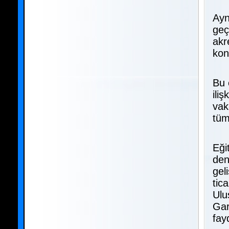
Ayn
geç
akr
kon
Bu 
ili
vak
tüm
Eği
den
gel
tic
Ulu
Gar
fay