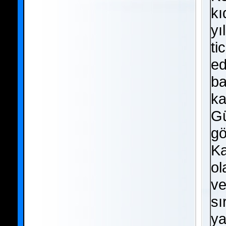
kı
yı
ti
ed
ba
ka
Gü
gö
Ka
ol
ve
sı
ya