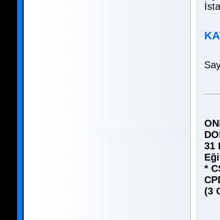
İst
KA
Say
ON
DO
31 
Eğ
* C
CPD
(3