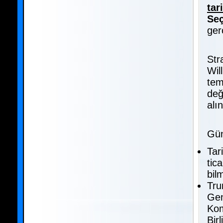
tar
Se
gerç
Str
Wil
tem
değ
alı
Gü
Tar
tic
bil
Tru
Gen
Kom
Bir