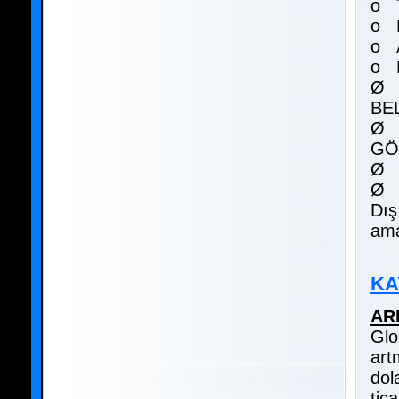
o 
o B
o A
o 
Ø 
BE
Ø 
GÖ
Ø 
Ø 
Dış
ama
KA
AR
Glo
art
dol
tic