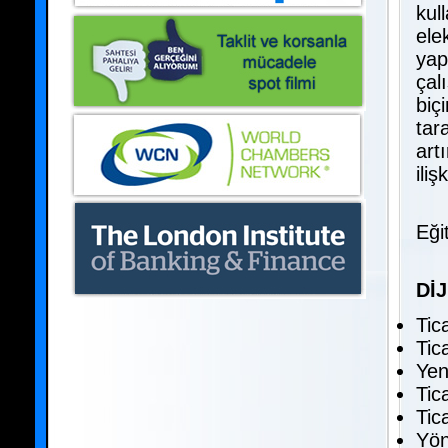
kul
ele
yap
çal
biç
tar
art
ili
Eği
Dİ
Tic
Tica
Yeni
Tic
Tic
Yön