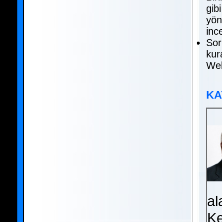
gib
yön
inc
Sor
kur
Web
KA
al
Ke