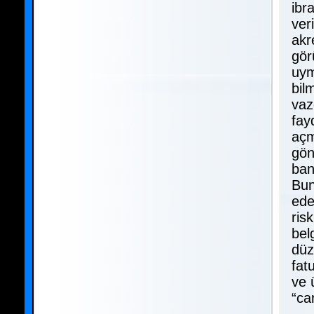
ibr
ver
akr
gör
uym
bil
vaz
fay
açm
gön
ban
Bun
ede
risk
bel
düz
fat
ve 
“ca