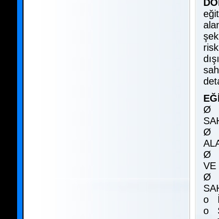
DO
eği
ala
şek
ris
dış
sah
det
EĞ
Ø 
SA
Ø 
AL
Ø 
VE
Ø 
SA
o İ
o 