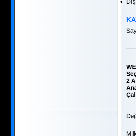
Dış
KA
Say
WE
Seç
2 A
Ana
Çal
Değ
Mil