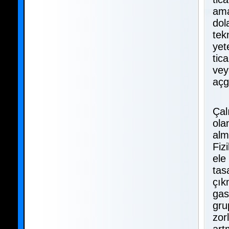
ama
dol
tekn
yet
tic
vey
açg
Çal
ola
alm
Fiz
ele
tas
çık
gas
gru
zor