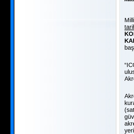
Mil
tar
KO
KA
başl
“IC
ulu
Akre
Akr
kur
(sa
güv
akr
yer