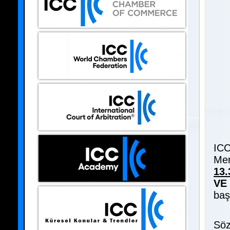
ICC
Mer
13.
VE
başl
Söz