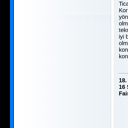
Tic
Kor
yön
olm
tek
iyi
olm
kon
kon
18
16 
Fai