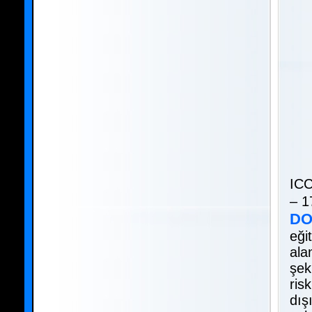
ICC
– 1
DO
eği
ala
şek
ris
dış