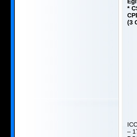
Eğ
* C
CPD
(3
ICC
– 1