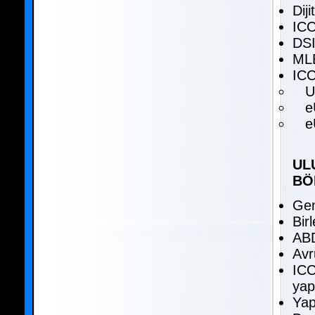
Dij
ICC
DSI
MLE
ICC
URD
eUR
eUC
UL
BÖ
Gen
Bir
ABD
Avr
ICC
yap
Yap