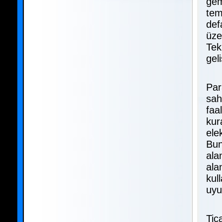
gem
tem
def
üze
Tek
geli
Par
sah
faa
kur
ele
Bun
ala
ala
kull
uyu
Tic