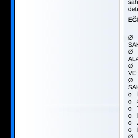
sah
det
EĞ
Ø 
SA
Ø 
AL
Ø 
VE
Ø 
SA
o İ
o 
o 
o B
o A
o 
Ø 