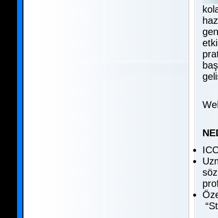
kol
haz
gen
etk
pra
baş
gel
Web
NE
ICC
Uzm
söz
pro
Öze
“St