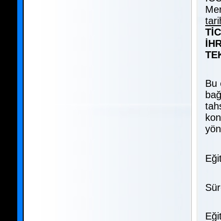
Mer
tar
Tİ
İH
TE
Bu 
bağ
tah
kon
yön
Eği
Sür
Eği