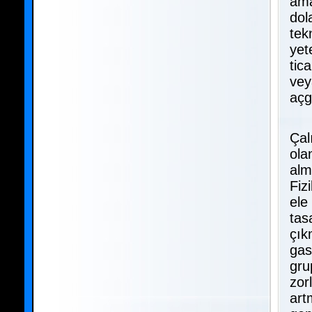
ama
dol
tekn
yet
tic
vey
açg
Çal
ola
alm
Fiz
ele
tas
çık
gas
gru
zor
art