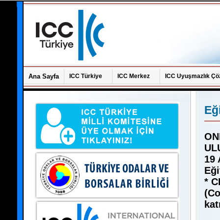
Ana Sayfa
ICC Türkiye
ICC Merkez
ICC Uyuşmazlık Çö
Eğ
ON
UL
19 
Eği
* C
(Co
kat