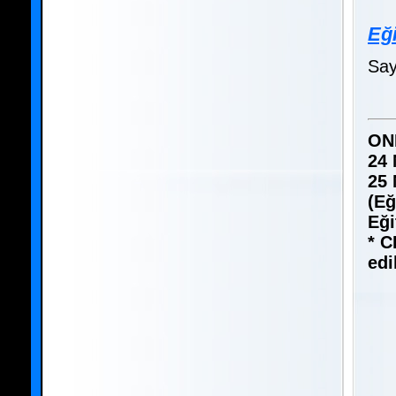
Eği
Say
ON
24 
25 
(Eğ
Eği
* C
edi