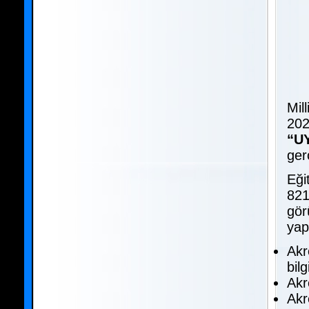
Mil
202
“U
gerç
Eği
821
gör
yap
Akr
bilg
Akr
Akr