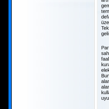
art
gem
tem
def
üze
Tek
geli
Par
sah
faa
kur
ele
Bun
ala
ala
kull
uyu