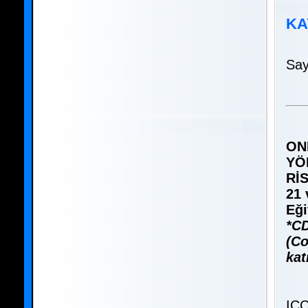
KA
Say
ON
YÖ
Rİ
21 
Eği
*CD
(Co
kat
ICC