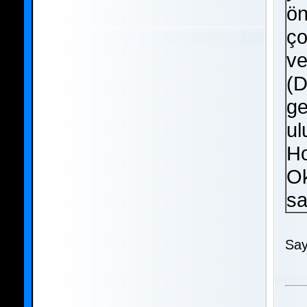
ön
ço
ve
(D
ge
ul
Ho
Ok
sa
Say