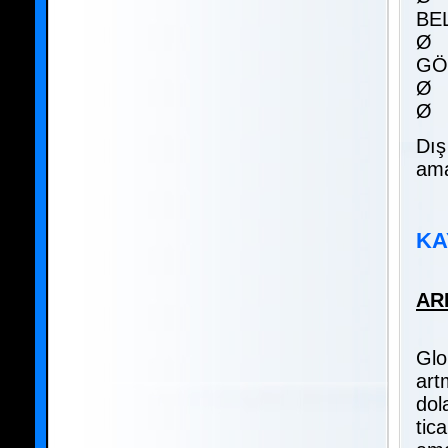
BE
Ø 
GÖ
Ø 
Ø 
Dış
ama
KA
AR
Glo
art
dol
tic