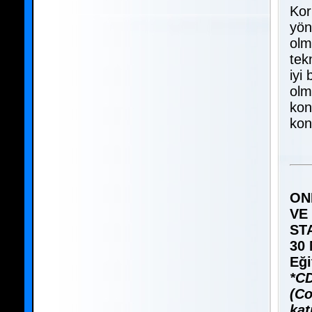
Kor
yön
olm
tek
iyi
olm
kon
kon
ON
VE
ST
30 
Eği
*CD
(Co
kat