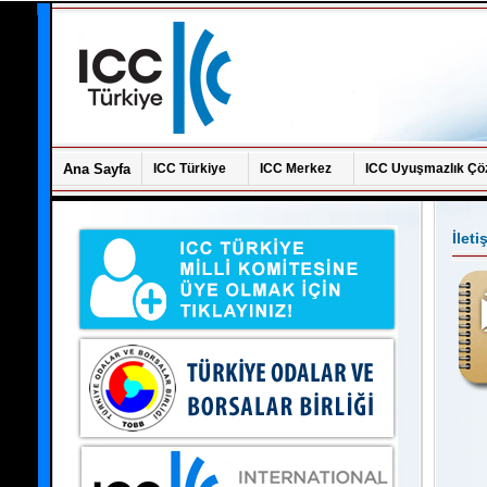
Ana Sayfa
ICC Türkiye
ICC Merkez
ICC Uyuşmazlık Çö
İleti