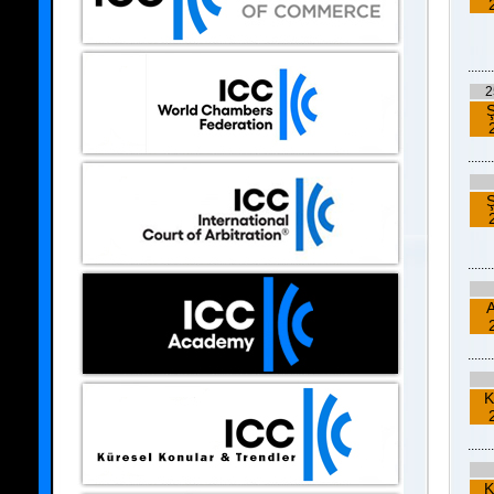
........
2
Ş
........
Ş
........
A
........
K
........
K