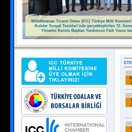
ETK
M
........
........