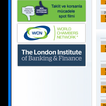
........
2
........
........
........
H
........
H