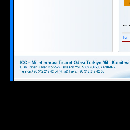
........
Tüm 